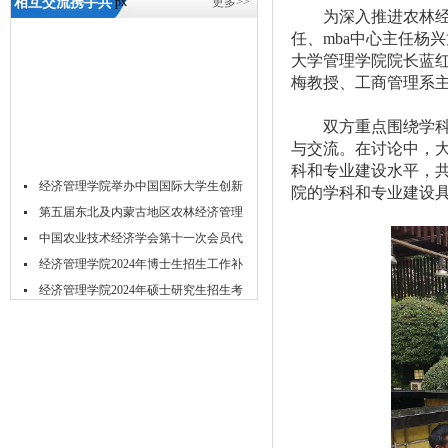
相互交流携手共
px
更多>>
为深入推进农林
进 曹建民院长带
任、
mba中心主任杨
大学管理学院院长蓝
队赴四川农业大
梅教授、工商管理系
学管理学院开展
双方重点围绕学
工作交流-5657威
与交流。
在讨论中，
尼斯
科和专业建设
水平，
经济管理学院举办中国国际大学生创新
院
的学科和
专业建设
大...
第五届东北及内蒙古地区农林经济管理
学...
中国农业技术经济学会第十一次会员代
表...
经济管理学院2024年博士生招生工作补
充...
经济管理学院2024年硕士研究生招生考
试...
经济管理学院2024年春季学期博士生资
格...
经济管理学院2024年春季博士研究生学
位...
关于举办2023年经济管理学院研究生学
术...
吉林农业大学acca菁英班招生简章
吉林农业大学经济管理学院2024年推免
研...