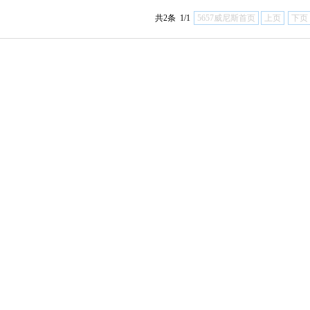
共2条 1/1
5657威尼斯首页
上页
下页