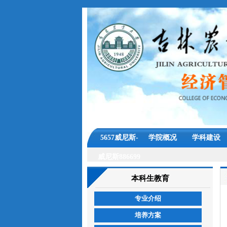
5657威尼斯-
学院概况
学科建设
威尼斯886699
本科生教育
专业介绍
培养方案