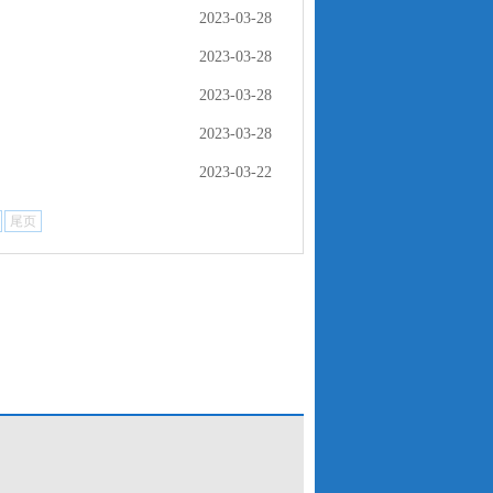
2023-03-28
2023-03-28
2023-03-28
2023-03-28
2023-03-22
尾页