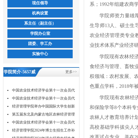
现任领导
系；1992年组建农商
机构设置
学院师资力量雄厚
系主任（副主任）
生导师13人、硕士生
学院办公室
农业经济管理类专业
团委、学工办
业技术体系产业经济
实验中心
学院现有农林经
食经济与管理、畜牧
学院简介-5657威
更多>>
权领域：农村发展、农
尼斯
色重点学科，2018
中国农业技术经济学会第十一次会员代
学院现有农林经
表...
中国农业技术经济学会第十一次会员代
表...
经济管理学院举办中国国际大学生创新
和保险学等8个本科
大...
第五届东北及内蒙古地区农林经济管理
农林人才教育培养计划
学...
中国农业技术经济学会第十一次会员代
高校基础学科拔尖人
表...
经济管理学院2024年博士生招生工作补
改革试点专业，并在2