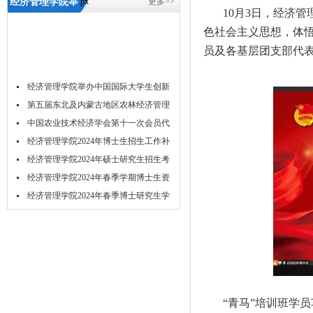
经济管理学院举
px
更多>>
10月3日，经济
办“青马学员
色社会主义思想，体悟
说”活动-5657威
员及各基层团支部代
尼斯
经济管理学院举办中国国际大学生创新
大...
第五届东北及内蒙古地区农林经济管理
学...
中国农业技术经济学会第十一次会员代
表...
经济管理学院2024年博士生招生工作补
充...
经济管理学院2024年硕士研究生招生考
试...
经济管理学院2024年春季学期博士生资
格...
经济管理学院2024年春季博士研究生学
位...
关于举办2023年经济管理学院研究生学
术...
吉林农业大学acca菁英班招生简章
吉林农业大学经济管理学院2024年推免
研...
“青马”培训班学