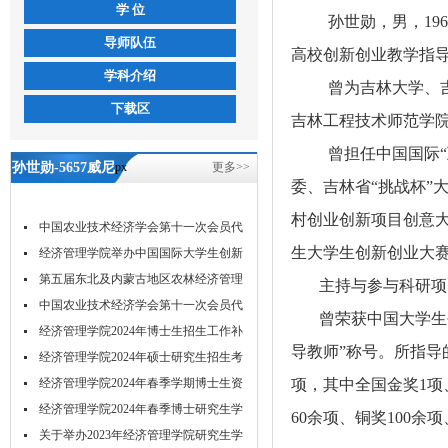
学 位
孙世勋，男，
1
96
导师队伍
高校创新创业教学指
学科介绍
曾为吉林大学、
下载区
吉林工程技术师范学
曾担任中国国际
孙世勋-5657威尼
px
更多>>
委、吉林省“挑战杯”
斯
村创业创新项目创意大
中国农业技术经济学会第十一次会员代
生大学生创新创业大
表...
经济管理学院举办中国国际大学生创新
大...
第五届东北及内蒙古地区农林经济管理
主持与参与科研项
学...
中国农业技术经济学会第十一次会员代
曾荣获中国大学生
表...
经济管理学院2024年博士生招生工作补
导教师”称号。所指导
充...
经济管理学院2024年硕士研究生招生考
试...
经济管理学院2024年春季学期博士生资
项，其中全国金奖1项
格...
经济管理学院2024年春季博士研究生学
60余项、铜奖100
位...
关于举办2023年经济管理学院研究生学