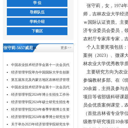
学 位
张守莉，女，197
导师队伍
师，吉林农业大学经
学科介绍
ｗ国际认证资质。主
济专业委员会委员，
下载区
农村厅专家库专家，
个人主要奖项包括：首
张守莉-5657威尼
px
更多>>
案例（2023）、微课
斯
林农业大学优秀教学质
中国农业技术经济学会第十一次会员代
主要研究方向为农业
表...
经济管理学院举办中国国际大学生创新
大...
第五届东北及内蒙古地区农林经济管理
参编教材多部。在《
学...
中国农业技术经济学会第十一次会员代
20余篇，主持及参与
表...
经济管理学院2024年博士生招生工作补
项目等省部级科研课题
充...
经济管理学院2024年硕士研究生招生考
员会优质案例课堂，农业
试...
经济管理学院2024年春季学期博士生资
（首批吉林省专业学位研
格...
经济管理学院2024年春季博士研究生学
级教学研究项目10余
位...
关于举办2023年经济管理学院研究生学