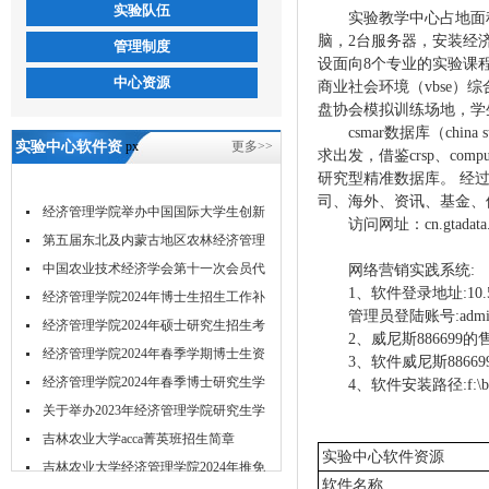
实验队伍
实验教学中心占地面积
脑，2台服务器，安装经
管理制度
设面向8个专业的实验课程
中心资源
商业社会环境（vbse）
盘协会模拟训练场地，学
csmar数据库（china 
实验中心软件资
px
更多>>
求出发，借鉴crsp、com
研究型精准数据库。 经过
源-5657威尼斯
司、海外、资讯、基金、债
经济管理学院举办中国国际大学生创新
访问网址：cn.gtada
大...
第五届东北及内蒙古地区农林经济管理
学...
中国农业技术经济学会第十一次会员代
网络营销实践系统:
1
、
软件登录地址:10.5.1
表...
经济管理学院2024年博士生招生工作补
管理员登陆账号:admin
充...
经济管理学院2024年硕士研究生招生考
2、威尼斯886699的售
试...
经济管理学院2024年春季学期博士生资
3、软件威尼斯8866
格...
经济管理学院2024年春季博士研究生学
4、软件安装路径:f:\bx
位...
关于举办2023年经济管理学院研究生学
术...
吉林农业大学acca菁英班招生简章
实验中心软件资源
吉林农业大学经济管理学院2024年推免
软件名称