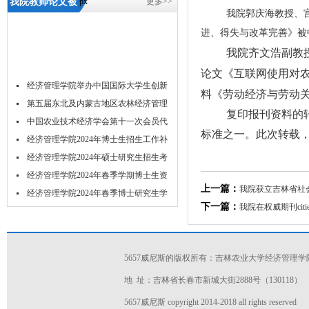
我院教师论文被
px
更多>>
我院郭庆海教授、
人大复印报刊资
进、得失与改革完善》被
料全文转载-5657
我院齐文浩副教
威尼斯
论文《互联网使用对
经济管理学院举办中国国际大学生创新
料
《劳动经济与劳动
大...
第五届东北及内蒙古地区农林经济管理
复印报刊资料的
学...
中国农业技术经济学会第十一次会员代
标准之一。此次转载
表...
经济管理学院2024年博士生招生工作补
充...
经济管理学院2024年硕士研究生招生考
试...
经济管理学院2024年春季学期博士生资
上一篇：
我院获立吉林省社
格...
经济管理学院2024年春季博士研究生学
下一篇：
我院在权威期刊ci
位...
关于举办2023年经济管理学院研究生学
术...
吉林农业大学acca菁英班招生简章
吉林农业大学经济管理学院2024年推免
5657威尼斯的版权所有：吉林农业大学经济管理学
研...
地 址：吉林省长春市新城大街2888号（130118）
5657威尼斯 copyright 2014-2018 all rights reserved