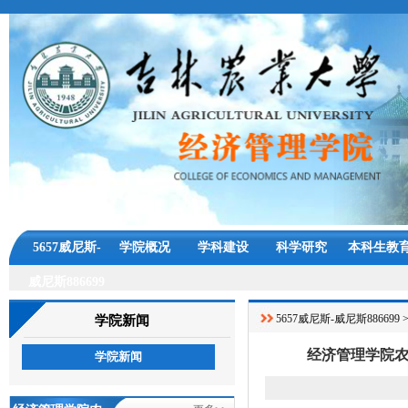
5657威尼斯-
学院概况
学科建设
科学研究
本科生教
威尼斯886699
5657威尼斯-威尼斯886699
学院新闻
经济管理学院
学院新闻