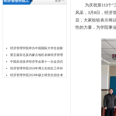
经济管理学院工
px
更多>>
为庆祝第
个“
113
会妇委会组织开
风采，
月
日，经济
3
8
展“时代女性风
后，大家纷纷表示将
采飞扬” 三八节
性的力量，为学院事
观影活动-5657威
尼斯
经济管理学院举办中国国际大学生创新
大...
第五届东北及内蒙古地区农林经济管理
学...
中国农业技术经济学会第十一次会员代
表...
经济管理学院2024年博士生招生工作补
充...
经济管理学院2024年硕士研究生招生考
试...
经济管理学院2024年春季学期博士生资
格...
经济管理学院2024年春季博士研究生学
位...
关于举办2023年经济管理学院研究生学
术...
吉林农业大学acca菁英班招生简章
吉林农业大学经济管理学院2024年推免
研...