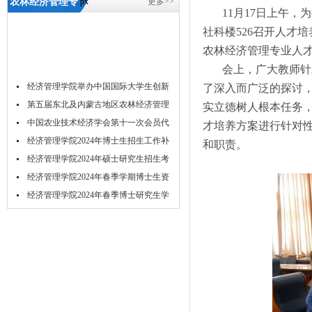
农林经济管理专
px
更多>>
11月17日上午
业召开人才培养
社科楼526召开人才
方案修订研讨
农林经济管理专业人
会-5657威尼斯
会上，广大教师针
经济管理学院举办中国国际大学生创新
了深入而广泛的探讨
大...
第五届东北及内蒙古地区农林经济管理
实立德树人根本任务
学...
中国农业技术经济学会第十一次会员代
才培养方案进行针对
表...
经济管理学院2024年博士生招生工作补
和职责。
充...
经济管理学院2024年硕士研究生招生考
试...
经济管理学院2024年春季学期博士生资
格...
经济管理学院2024年春季博士研究生学
位...
关于举办2023年经济管理学院研究生学
术...
吉林农业大学acca菁英班招生简章
吉林农业大学经济管理学院2024年推免
研...