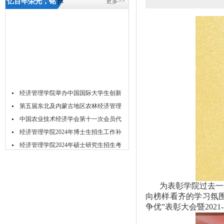
忆百年荣光，铭
px
更多>>
初心使命| 经济
管理学院举
行“创先争优”表
彰大会暨2021-
5657威尼斯
经济管理学院举办中国国际大学生创新
大...
第五届东北及内蒙古地区农林经济管理
学...
中国农业技术经济学会第十一次会员代
表...
经济管理学院2024年博士生招生工作补
充...
经济管理学院2024年硕士研究生招生考
试...
经济管理学院2024年春季学期博士生资
格...
经济管理学院2024年春季博士研究生学
位...
关于举办2023年经济管理学院研究生学
为表彰学院过去一
向榜样看齐的学习氛围
术...
吉林农业大学acca菁英班招生简章
争优”表彰大会暨202
吉林农业大学经济管理学院2024年推免
研...