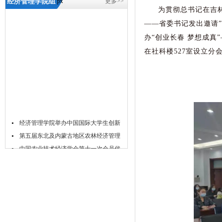
经济管理学院组
px
更多>>
为贯彻总书记在吉林
织学生观看“创
——省委书记发出邀请
业长春 梦想成
办“创业长春 梦想成
真”——助推长
在社科楼527室设立
春现代化都市圈
建设市长宣传推
介活动-5657威尼
斯
经济管理学院举办中国国际大学生创新
大...
第五届东北及内蒙古地区农林经济管理
学...
中国农业技术经济学会第十一次会员代
表...
经济管理学院2024年博士生招生工作补
充...
经济管理学院2024年硕士研究生招生考
试...
经济管理学院2024年春季学期博士生资
格...
经济管理学院2024年春季博士研究生学
位...
关于举办2023年经济管理学院研究生学