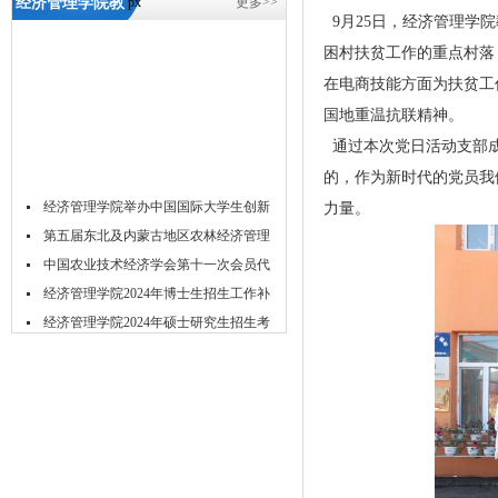
经济管理学院教
px
更多>>
9月25日，经济管理学
工第四党支部开
困村扶贫工作的重点村落
展“追寻红色足
在电商技能方面为扶贫工
迹、助力精准扶
国地重温抗联精神。
贫”主题党日活
通过本次党日活动支部成
动-5657威尼斯
的，作为新时代的党员我
经济管理学院举办中国国际大学生创新
力量。
大...
第五届东北及内蒙古地区农林经济管理
学...
中国农业技术经济学会第十一次会员代
表...
经济管理学院2024年博士生招生工作补
充...
经济管理学院2024年硕士研究生招生考
试...
经济管理学院2024年春季学期博士生资
格...
经济管理学院2024年春季博士研究生学
位...
关于举办2023年经济管理学院研究生学
术...
吉林农业大学acca菁英班招生简章
吉林农业大学经济管理学院2024年推免
研...