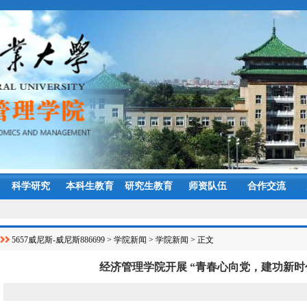
科学研究
本科生教育
研究生教育
师资队伍
合作交流
5657威尼斯-威尼斯886699
>
学院新闻
>
学院新闻
> 正文
经济管理学院开展 “青春心向党，建功新时