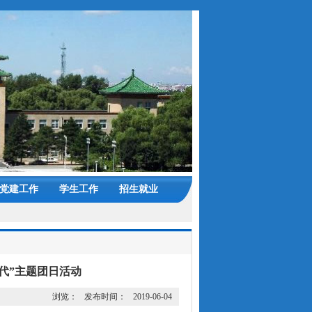
党建工作
学生工作
招生就业
代”主题团日活动
浏览：
发布时间：
2019-06-04