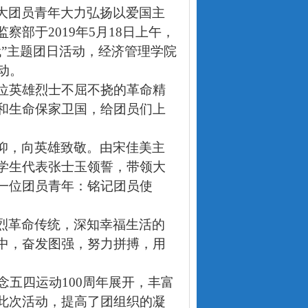
大团员青年大力弘扬以爱国主
监察部于
2019
年
5
月
18
日上午，
代
”
主题团日活动，经济管理学院
动。
位英雄烈士不屈不挠的革命精
和生命保家卫国，给团员们上
仰，向英雄致敬。由宋佳美主
学生代表张士玉领誓，带领大
一位团员青年：铭记团员使
烈革命传统，深知幸福生活的
中，奋发图强，努力拼搏，用
念五四运动
100
周年展开，丰富
此次活动，提高了团组织的凝