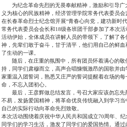
为纪念革命先烈的无畏奉献精神，激励和引导广
义为核心的民族精神，经济管理学院常务代表委员会
在长春革命烈士纪念馆开展
“
青春心向党，建功新时
常务代表委员会会长和
18
级各班团干部参加了本次活
活动伊始，全体成员在讲解人员的带领下，了解了各
神，先辈们敢于奋斗，甘于清平，他们用自己的鲜血
了生动的一课。
随后，在庄重的氛围中，所有团员怀着满心的敬
持，同学们肃穆而立，高声合唱慷慨激昂的国歌并由
家重温入团誓词，熟悉又庄严的誓词提醒着在场的每
命，不忘入团初心。
最后，王彦辉做总结发言，号召大家应该勿忘先
不易，发扬爱国精神，将革命优良传统融入到学习当
自己的实际行动向革命先烈致敬。
本次活动围绕着庆祝中华人民共和国成立
70
周年、纪
同学们的学习生活，激发了同学们的爱国热情。通过