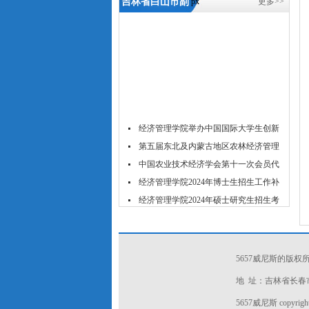
吉林省白山市副
px
更多>>
市长对经济管理
学院“筑梦白
山”暑期社会实
践团作出指
导-5657威尼斯
经济管理学院举办中国国际大学生创新
大...
第五届东北及内蒙古地区农林经济管理
学...
中国农业技术经济学会第十一次会员代
表...
经济管理学院2024年博士生招生工作补
充...
经济管理学院2024年硕士研究生招生考
试...
经济管理学院2024年春季学期博士生资
格...
经济管理学院2024年春季博士研究生学
位...
关于举办2023年经济管理学院研究生学
5657威尼斯的版
术...
吉林农业大学acca菁英班招生简章
地 址：吉林省长春市新
吉林农业大学经济管理学院2024年推免
5657威尼斯 copyright 2
研...