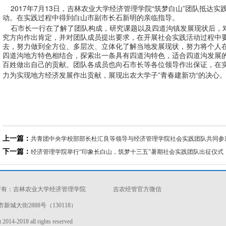
2017
7
13
“
”
年
月
日，吉林农业大学经济管理学院
筑梦白山
团队抵达实
动。在实践过程中得到白山市副市长石新明的亲临指导。
石市长一行在了解了团队构成，研究课题以及四道沟镇发展现状后，
究方向作出肯定，并对团队成员提出要求，在开展社会实践活动过程中
去，努力做到全方位、多层次、立体化了解当地发展现状，努力将个人
四道沟地方特色相结合，探索出一条具有四道沟特色，适合四道沟发展
百姓做出自己的贡献。
团队各成员也向石市长等各位领导作出保证，在
”
“
力为实现地方经济发展作出贡献，展现出农大学子
青春建新功
的决心
上一篇：
共青团中央学校部部长杜汇良等领导与经济管理学院社会实践团队共同参
下一篇：
经济管理学院举行“印象长白山，筑梦十三五”暑期社会实践团队出征仪式
权所有：吉林农业大学经济管理学院
吉农经管官方微信
城大街2888号（130118）
014-2018 all rights reserved