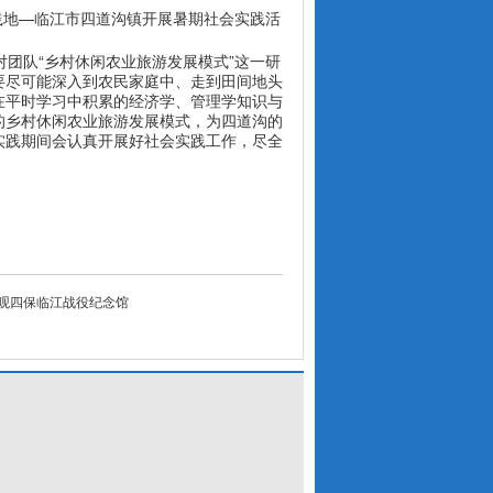
—
践地
临江市四道沟镇开展暑期社会实践活
“
”
对团队
乡村休闲农业旅游发展模式
这一研
要尽可能深入到农民家庭中、走到田间地头
在平时学习中积累的经济学、管理学知识与
的乡村休闲农业旅游发展模式，为四道沟的
实践期间会认真开展好社会实践工作，尽全
。
观四保临江战役纪念馆