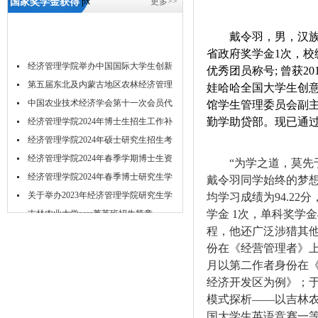
国家奖学金获得
px
更多>>
者风采展示-5657
戴令羽，男，汉
威尼斯
省政府奖学金1次，校级
经济管理学院举办中国国际大学生创新
优秀团员称号; 曾获20
大...
第五届东北及内蒙古地区农林经济管理
娃哈哈全国大学生创
学...
中国农业技术经济学会第十一次会员代
馆学生管理委员会副
勤学助贷部。现已通
表...
经济管理学院2024年博士生招生工作补
充...
经济管理学院2024年硕士研究生招生考
试...
经济管理学院2024年春季学期博士生资
“
为学之道，莫先
格...
经济管理学院2024年春季博士研究生学
戴令羽同学始终的梦
位...
关于举办2023年经济管理学院研究生学
均学习成绩为
94.2
学金 1次，单科奖学
术...
吉林农业大学acca菁英班招生简章
程，他还广泛涉猎其他
吉林农业大学经济管理学院2024年推免
份在《经营管理者》上
研...
月以第二作者身份在
经济开发区为例》；
模式探析
——
以吉林
国大学生英语竞赛一等奖