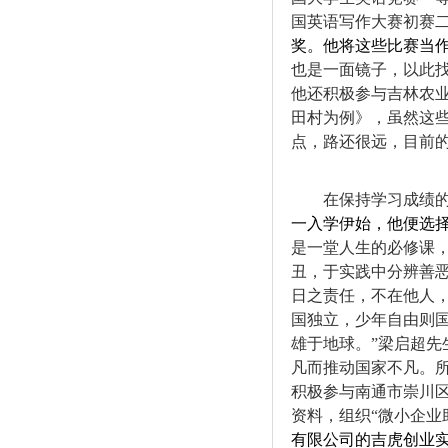
国英语写作大赛初赛
奖。他将这些比赛当
也是一面镜子，以此
他还积极参与吉林农
田村为例》，虽然这
点，路还很远，目前
在保持学习成绩
一入学伊始，他便选
是一堂人生的必修课
丑，于实践中分辨善
日之责任，不在他人
国独立，少年自由则
雄于地球。
”
梁启超先
凡而推动国家不凡。
积极参与南通市崇川
资料，组织
“
微小企业
有限公司的吉虎创业