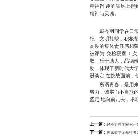
精神旨
趣的满足上得
精神与灵魂。
戴令羽同学在日
纪，文明礼貌，积极
高度的集体责任感和
被评为
“
免检寝室
”1
次
取，乐于助人，品德
动，
体现了新时代大
逊淡定
;在挑战面前，
所谓青春，是用
毅力，诚实而不自欺
坚定
地向前走去，求
上一篇：
经济管理学院召开第
下一篇：
国家奖学金获得者风