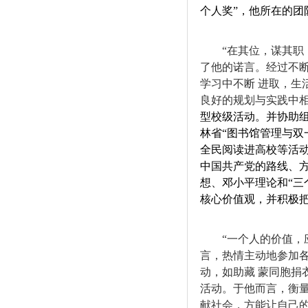
个人奖
”
，他所在的团
“
在其位，谋其职
了他的诺言。经过不
学习中不断
进取，生
良好的规划与实践中
型校级活动。并协助
林省
“
图书馆管理与双
全民阅读进高校等活
中国共产党的路线、
想、邓小平理论和“
三
核心价值观，并积极
“
一个人的价值，
言，热情主动地参加
动，如助藏
蒙同胞捐
活动。于他而言，衡
献社会，方能让自己