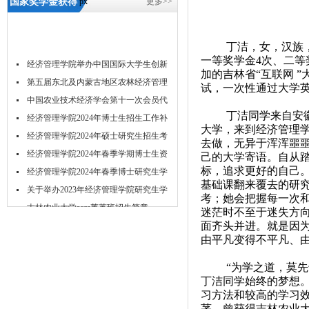
国家奖学金获得
px
更多>>
者风采展示-5657
威尼斯
丁洁，女，汉族
一等奖学金4次、二等
经济管理学院举办中国国际大学生创新
加的吉林省“互联网 
大...
第五届东北及内蒙古地区农林经济管理
试，一次性通过大学
学...
中国农业技术经济学会第十一次会员代
丁洁同学来自安
表...
经济管理学院2024年博士生招生工作补
大学，来到经济管理学
充...
经济管理学院2024年硕士研究生招生考
去做，无异于浑浑噩噩
试...
经济管理学院2024年春季学期博士生资
己的大学寄语。自从
标，追求更好的自己
格...
经济管理学院2024年春季博士研究生学
基础课翻来覆去的研
位...
关于举办2023年经济管理学院研究生学
考；她会把握每一次
术...
吉林农业大学acca菁英班招生简章
迷茫时不至于迷失方
面齐头并进。就是因
吉林农业大学经济管理学院2024年推免
由平凡变得不平凡、
研...
“为学之道，莫
丁洁同学始终的梦想
习方法和较高的学习
茅。曾获得吉林农业大