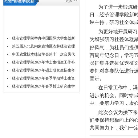
经济管理学院新
px
更多>>
为了进一步锻炼研
时代特色理论研
日，经济管理学院新
习社全体例
琳主持，研习社全体
会-5657威尼斯
为更好地开展研习
经济管理学院举办中国国际大学生创新
为增强研习社整体凝
大...
第五届东北及内蒙古地区农林经济管理
好风气，为社员们提
学...
中国农业技术经济学会第十一次会员代
百周年纪念日，学习五
表...
经济管理学院2024年博士生招生工作补
员征集并选拔优秀征
充...
经济管理学院2024年硕士研究生招生考
赛针对参赛队伍进行
宣讲。
试...
经济管理学院2024年春季学期博士生资
格...
经济管理学院2024年春季博士研究生学
在日常工作中，冯
位...
关于举办2023年经济管理学院研究生学
进步的机会。同时给
术...
吉林农业大学acca菁英班招生简章
中，要努力学习，虚
吉林农业大学经济管理学院2024年推免
此次会议为接下来
研...
们要保持积极向上的
共同努力下，我们一