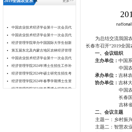
2019全国农业系
px
更多>>
统工程学术年会
20
通知-5657威尼斯
natio
nal
中国农业技术经济学会第十一次会员代
表...
中国农业技术经济学会第十一次会员代
为总结交流我国
表...
经济管理学院举办中国国际大学生创新
长春市召开“
2019
全国
大...
第五届东北及内蒙古地区农林经济管理
一、会议组织
学...
中国农业技术经济学会第十一次会员代
主办单位：
中国
表...
经济管理学院2024年博士生招生工作补
中国
充...
经济管理学院2024年硕士研究生招生考
承办单位：
吉林
试...
经济管理学院2024年春季学期博士生资
协办单位：
吉林
格...
经济管理学院2024年春季博士研究生学
中国
位...
关于举办2023年经济管理学院研究生学
长春
术...
吉林
二、会议主题
主题一：乡村振
主题二：智慧农