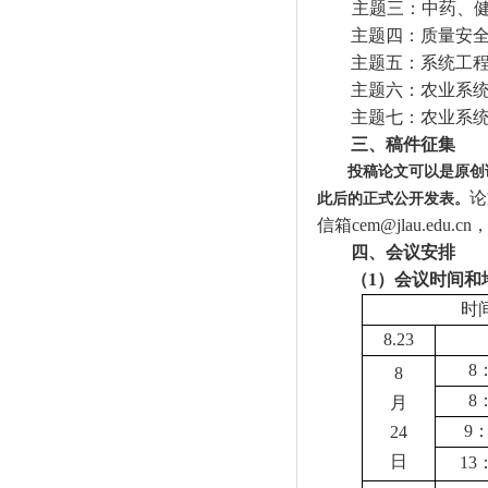
主题三：中药、
主题四：质量安
主题五：系统工
主题六：农业系
主题七：农业系
三、稿件征集
投稿论文可以是原创
论
此后的正式公开发表。
信箱
cem@jlau.edu.cn
四、会议安排
（
1
）会议时间和
时
8.23
8
8
8
月
9
24
日
13