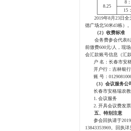
8
8.25
15
2019
年
8
月
23
日全
德广场北
50
米
d3
栋）
（
2
）收费标准
会务费参会代表
8
前缴费
600
元
/
人，现场
会汇款账号信息（汇款
户 名：长春市安
开户行：吉林银行
账 号：
012908100
（
3
）会议服务公
长春市安格瑞农教
1.
会议服务
2.
开具会议费发票
五、特别注意
参会回执请于
2019
13843353969
。回执详