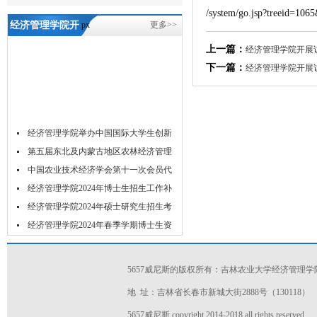
/system/go.jsp?treeid=10
经济管理学院开
px
更多>>
展访企拓岗促就
上一篇：
经济管理学院开展
下一篇：
经济管理学院开展
业专项行动
（七）-5657威尼
斯
经济管理学院举办中国国际大学生创新
大...
第五届东北及内蒙古地区农林经济管理
学...
中国农业技术经济学会第十一次会员代
表...
经济管理学院2024年博士生招生工作补
充...
经济管理学院2024年硕士研究生招生考
试...
经济管理学院2024年春季学期博士生资
格...
经济管理学院2024年春季博士研究生学
位...
关于举办2023年经济管理学院研究生学
5657威尼斯的版权所有：吉林农业大学经济管理学
术...
吉林农业大学acca菁英班招生简章
地 址：吉林省长春市新城大街2888号（130118）
吉林农业大学经济管理学院2024年推免
5657威尼斯 copyright 2014-2018 all rights reserved