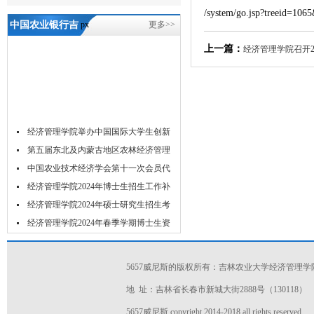
/system/go.jsp?treeid=10
中国农业银行吉
px
更多>>
林省分行代表团
上一篇：
经济管理学院召开2
赴我院开展人才
合作交流-5657威
尼斯
经济管理学院举办中国国际大学生创新
大...
第五届东北及内蒙古地区农林经济管理
学...
中国农业技术经济学会第十一次会员代
表...
经济管理学院2024年博士生招生工作补
充...
经济管理学院2024年硕士研究生招生考
试...
经济管理学院2024年春季学期博士生资
格...
经济管理学院2024年春季博士研究生学
位...
关于举办2023年经济管理学院研究生学
5657威尼斯的版权所有：吉林农业大学经济管理学
术...
吉林农业大学acca菁英班招生简章
地 址：吉林省长春市新城大街2888号（130118）
吉林农业大学经济管理学院2024年推免
5657威尼斯 copyright 2014-2018 all rights reserved