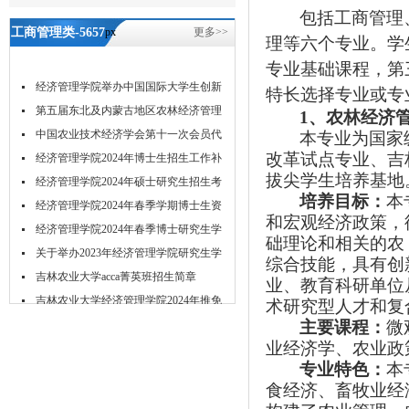
包括工商管理
工商管理类-5657
px
更多>>
理等六个专业。学
威尼斯
专业基础课程，第
经济管理学院举办中国国际大学生创新
特长选择专业或专
大...
第五届东北及内蒙古地区农林经济管理
1、农林经济
学...
中国农业技术经济学会第十一次会员代
本专业为国家
改革试点专业、吉
表...
经济管理学院2024年博士生招生工作补
拔尖学生培养基地
充...
经济管理学院2024年硕士研究生招生考
培养目标：
本
试...
经济管理学院2024年春季学期博士生资
和宏观经济政策，
格...
经济管理学院2024年春季博士研究生学
础理论和相关的农
位...
关于举办2023年经济管理学院研究生学
综合技能，具有创
术...
吉林农业大学acca菁英班招生简章
业、教育科研单位
吉林农业大学经济管理学院2024年推免
术研究型人才和复
研...
主要课程：
微
业经济学、农业政
专业特色：
本
食经济、畜牧业经