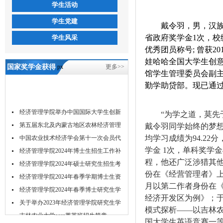
学生活动
学生党建
戴令羽，男，汉
省政府奖学金1次，校级
学生风采
优秀团员称号; 曾获20
娃哈哈全国大学生创
国家奖学金获得
px
更多>>
馆学生管理委员会副
者风采展示-5657
勤学助贷部。现已通
威尼斯
经济管理学院举办中国国际大学生创新
“
为学之道，莫先
大...
第五届东北及内蒙古地区农林经济管理
戴令羽同学始终的梦
均学习成绩为
94.2
学...
中国农业技术经济学会第十一次会员代
学金 1次，单科奖学
表...
经济管理学院2024年博士生招生工作补
程，他还广泛涉猎其他
充...
经济管理学院2024年硕士研究生招生考
份在《经营管理者》上
试...
经济管理学院2024年春季学期博士生资
月以第二作者身份在
格...
经济管理学院2024年春季博士研究生学
经济开发区为例》；
位...
关于举办2023年经济管理学院研究生学
模式探析
——
以吉林
术...
吉林农业大学acca菁英班招生简章
国大学生英语竞赛一等奖