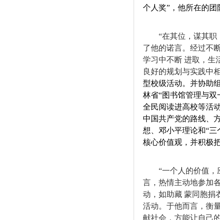
个人奖
”
，他所在的团
“
在其位，谋其职
了他的诺言。经过不
学习中不断
进取，生
良好的规划与实践中
型校级活动。并协助
林省
“
图书馆管理与双
全民阅读进高校等活
中国共产党的路线、
想、邓小平理论和“
三
核心价值观，并积极
“
一个人的价值，
言，热情主动地参加
动，如助藏
蒙同胞捐
活动。于他而言，衡
献社会，方能让自己