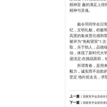
精神旨
趣的满足上得
精神与灵魂。
戴令羽同学在日
纪，文明礼貌，积极
高度的集体责任感和
被评为
“
免检寝室
”1
次
取，乐于助人，品德
动，
体现了新时代大
逊淡定
;在挑战面前，
所谓青春，是用
毅力，诚实而不自欺
坚定
地向前走去，求
上一篇：
国家奖学金及校长奖
下一篇：
国家奖学金获得者风