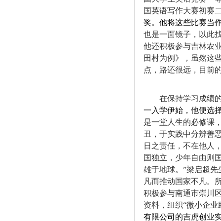
吉林农业大学经济管理学院2024年推免
国英语写作大赛初赛
研...
奖。他将这些比赛当
也是一面镜子，以此
他还积极参与吉林农
田村为例》，虽然这
点，路还很远，目前
在保持学习成绩
一入学伊始，他便选
是一堂人生的必修课
丑，于实践中分辨善
日之责任，不在他人
国独立，少年自由则
雄于地球。
”
梁启超先
凡而推动国家不凡。
积极参与南通市崇川
资料，组织
“
微小企业
有限公司的吉虎创业