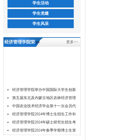
学生活动
学生党建
学生风采
经济管理学院荣
px
更多>>
获吉林农业大学
第十八届体育节
健美操比赛冠
军！-5657威尼斯
经济管理学院举办中国国际大学生创新
大...
第五届东北及内蒙古地区农林经济管理
学...
中国农业技术经济学会第十一次会员代
表...
经济管理学院2024年博士生招生工作补
充...
经济管理学院2024年硕士研究生招生考
试...
经济管理学院2024年春季学期博士生资
格...
经济管理学院2024年春季博士研究生学