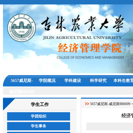
5657威尼斯-
学院概况
学科建设
科学研究
本科生教
威尼斯886699
5657威尼斯-威尼斯886699
学生工作
经济
学团组织
学生事务