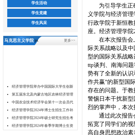
学生活动
为引导学生正
学生党建
义学院与经济管理
行政学院于新恒教
学生风采
座。经济管理学院2
在本次报告会
马克思主义学院
px
更多>>
际关系战略以及中
与经济管理学院
型的国际关系战略
联合举办形势政
ttp谈判、南海
策报告会-5657威
势有了全新的认识
尼斯
作共赢”的新型国
经济管理学院举办中国国际大学生创新
存在的问题。于教
大...
第五届东北及内蒙古地区农林经济管理
警惕日本干扰新型
学...
中国农业技术经济学会第十一次会员代
烈的掌声中，本次
表...
经济管理学院2024年博士生招生工作补
通过此次报告
充...
经济管理学院2024年硕士研究生招生考
拓宽了同学们的视
试...
经济管理学院2024年春季学期博士生资
高自身思想政治素
格...
经济管理学院2024年春季博士研究生学