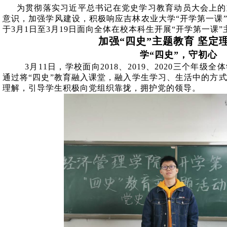
为贯彻落实习近平总书记在党史学习教育动员大会上的
意识，加强学风建设，积极响应吉林农业大学“开学第一课
于
3
月
1
日至
3
月
19
日面向全体在校本科生开展“开学第一课”
加强“四史”主题教育 坚定
学“四史”，守初心
3
月
11
日，学校面向
2018
、
2019
、
2020
三个年级全体
通过将“四史”教育融入课堂，融入学生学习、生活中的方
理解，引导学生积极向党组织靠拢，拥护党的领导。