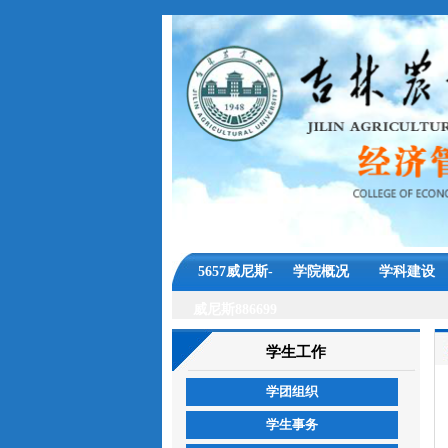
5657威尼斯-
学院概况
学科建设
威尼斯886699
学生工作
学团组织
学生事务