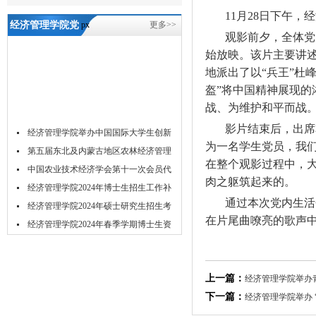
11月28日下午，
经济管理学院党
px
更多>>
观影前夕，全体党
委组织全体党员
始放映。该片主要讲
观看《中国蓝
地派出了以“兵王”杜
盔”将中国精神展现
盔》观影活
战、为维护和平而战
动-5657威尼斯
影片结束后，出席
经济管理学院举办中国国际大学生创新
为一名学生党员，我
大...
第五届东北及内蒙古地区农林经济管理
在整个观影过程中，
学...
中国农业技术经济学会第十一次会员代
肉之躯筑起来的。
表...
经济管理学院2024年博士生招生工作补
通过本次党内生活
充...
经济管理学院2024年硕士研究生招生考
在片尾曲嘹亮的歌声
试...
经济管理学院2024年春季学期博士生资
格...
经济管理学院2024年春季博士研究生学
位...
关于举办2023年经济管理学院研究生学
上一篇：
经济管理学院举办
术...
吉林农业大学acca菁英班招生简章
下一篇：
经济管理学院举办 
吉林农业大学经济管理学院2024年推免