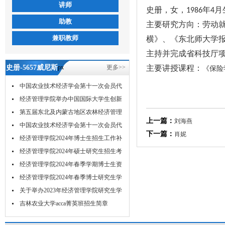
讲师
史册，女，
年
月
1986
4
助教
主要研究方向：劳动
兼职教师
横》、《东北师大学
主持并完成省科技厅
史册-5657威尼斯
px
更多>>
主要讲授课程：
《保险
中国农业技术经济学会第十一次会员代
表...
经济管理学院举办中国国际大学生创新
大...
第五届东北及内蒙古地区农林经济管理
上一篇：
刘海燕
学...
中国农业技术经济学会第十一次会员代
下一篇：
肖妮
表...
经济管理学院2024年博士生招生工作补
充...
经济管理学院2024年硕士研究生招生考
试...
经济管理学院2024年春季学期博士生资
格...
经济管理学院2024年春季博士研究生学
位...
关于举办2023年经济管理学院研究生学
术...
吉林农业大学acca菁英班招生简章