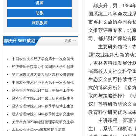
讲师
郝庆升，男，1964
助教
国系统工程学会农业
市乡村文旅协会副会
兼职教师
文推荐评审专家，北
司、都邦财产保险有
郝庆升-5657威尼
px
更多>>
主要研究领域：农业
斯
题“农业组织创新的动
中国农业技术经济学会第十一次会员代
，吉林省科技发展计划
表...
经济管理学院举办中国国际大学生创新
省高校人文社会科学重
大...
第五届东北及内蒙古地区农林经济管理
生态安全的可持续性
学...
中国农业技术经济学会第十一次会员代
式的博弈分析》《多
表...
经济管理学院2024年博士生招生工作补
取向与策略选择》《
充...
经济管理学院2024年硕士研究生招生考
议》等科研教研论文百
试...
经济管理学院2024年春季学期博士生资
教育科学研究优秀成果
格...
经济管理学院2024年春季博士研究生学
主讲课程：管理信息
位...
关于举办2023年经济管理学院研究生学
生），系统工程概论
术...
吉林农业大学acca菁英班招生简章