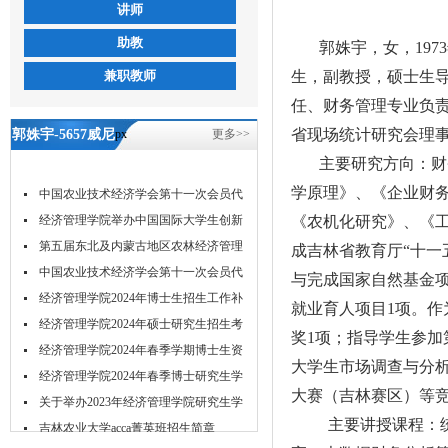
讲师
助教
郭姝宇，女，19
兼职教师
生，副教授，硕士生导师
任、财务管理专业负
省现场统计研究会理
郭姝宇-5657威尼
px
更多>>
主要研究方向：财
斯
学原理》、《企业财
中国农业技术经济学会第十一次会员代
表...
经济管理学院举办中国国际大学生创新
《农机化研究》、《工
大...
第五届东北及内蒙古地区农林经济管理
成吉林省教育厅“十一
学...
中国农业技术经济学会第十一次会员代
与完成国家自然基金项
表...
经济管理学院2024年博士生招生工作补
就业育人项目1项
。作
充...
经济管理学院2024年硕士研究生招生考
奖1项；指导学生参加
试...
经济管理学院2024年春季学期博士生资
大学生市场调查与分析
格...
经济管理学院2024年春季博士研究生学
大赛（吉林赛区）等
位...
关于举办2023年经济管理学院研究生学
主要讲授课程：统
术...
吉林农业大学acca菁英班招生简章