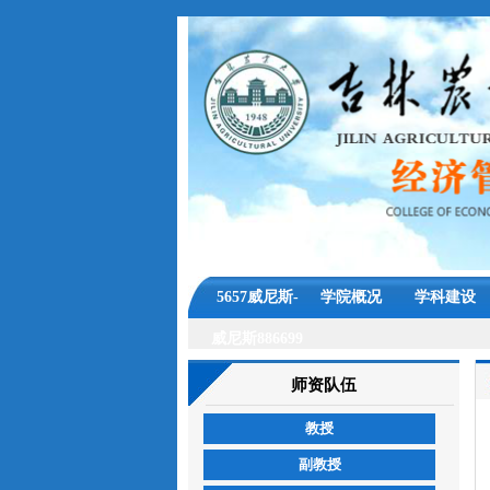
5657威尼斯-
学院概况
学科建设
威尼斯886699
师资队伍
教授
副教授