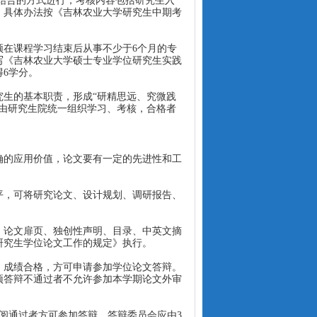
结合的方式进行；考核内容包括研究生入
，
具体办法按《吉林农业大学研究生中期考
须在课程学习结束后从事不少于
6
个月的专
写《吉林农业大学硕士专业学位研究生实践
得
6学分。
究生的基本职责，形成
“研精思远、究微践
由研究生院统一组织学习、考核，合格者
确的应用价值，论文要有一定的先进性和工
。
平，可将研究论文、设计规划、调研报告、
、论文扉页、独创性声明、目录、中英文摘
研究生学位论文工作的规定》执行。
，成绩合格，方可申请参加学位论文答辩。
预答辩不通过者不允许参加本学期论文外审
阅通过者方可参加答辩。答辩委员会应由
3