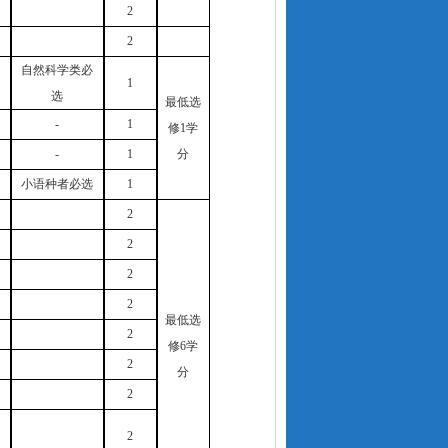
2
2
自然科学类必
1
选
最低选
-
1
修
1学
-
1
分
小语种者必选
1
2
2
2
2
最低选
2
修
6学
2
分
2
2