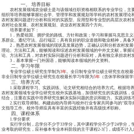
一、
培养目标
农村发展领域农业硕士是与该领域任职资格相联系的专业学位，主
组织等培养能够掌握社会学、管理学和发展规划等学科的农村发展理论
农村发展问题进行分析和应对的实践型、应用型和专业型的高层次农村
农村社会发展、农村发展规划、农业农村发展四个方向。
培养要求如下：
1
．热爱祖国、拥护党的路线、方针和政策；学习和掌握马克思主义
系群众、遵纪守法、品行端正；具有良好的职业道德和敬业精神，具备
2
．熟悉农村发展领域的现状及发展趋势，正确认识和分析农村发展
理论、方法和工具，能够阅读和综述农村发展领域的中外文文献，掌握
论、方法和工具，对农村实际问题进行分析和应对，具有独立承担农村
3
．基本掌握一门外国语，能够阅读本领域的外文资料。
二、学习年限
专业学位硕士研究生学制为
3
年
。全日制专业学位硕士研究生在校最
非全日制专业学位硕士研究生在校最长学习年限为
5
年
（含休学和保留学
三、培养方式
1.采取课程学习、实践训练、论文研究相结合的培养方式。根据培
农村发展领域专业学位研究生校外实践基地，加强研究生的实践训练，
结合，注重在实践中培养研究生解决实际问题的意识和能力。实践训练
2.实行双导师制。构建由校内导师与校外行业专家共同参与的“双导
文指导工作。校外导师应具有丰富的实践经验并有高级技术职称。
四、课程体系
1.学分要求
实行学分制，总学分不少于
33学分，其中课程学分不少于24学分，
业考取的研究生，应补修本专业本科阶段的主干课程
2
-3门，成绩不计