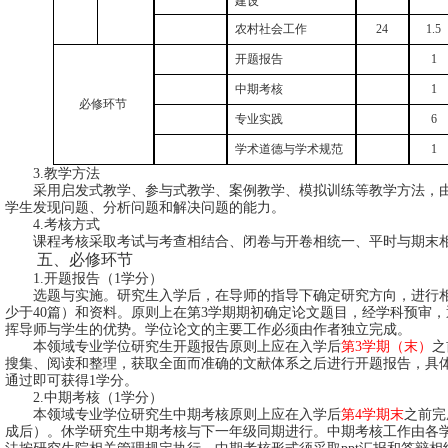
建设
农村社会工作
24
1.5
开题报告
1
中期考核
1
必修环节
专业实践
6
学术道德与学术规范
1
3.教学方法
采用启发式教学、参与式教学、案例教学、模拟训练等教学方法，
学生发现问题、分析问题和解决问题的能力。
4.考核方式
课程考核采取考试与考查相结合、闭卷与开卷相统一、平时与期末
五、必修环节
1.开题报告（1学分）
选题与实施。研究生入学后，在导师的指导下确定研究方向，进行
少于
40篇）
和资料。原则上在第
3
学期期
初
确定论文题目，经学科预审，
挥导师与学生的优势。学位论文的主要工作必须由作者独立完成。
本领域专业学位研究生开题报告原则上应在入学后
第
3
学期（末）
之
搜集、阅读和整理，获取全面而准确的文献体系之后进行开题报告，具
通过即可获得
1
学分。
2.中期考核（1学分）
本领域专业学位研究生中期考核原则上应在入学后
第
4
学期末
之前完
成后）。休学研究生中期考核与下一年级同期进行。中期考核工作由各