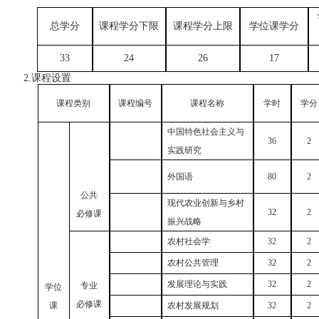
总学分
课程学分下限
课程学分上限
学位课学分
33
24
26
17
2.课程设置
课程类别
课程编号
课程名称
学时
学分
中国特色社会主义与
36
2
实践研究
外国语
80
2
公共
现代农业创新与乡村
32
2
必修课
振兴战略
农村社会学
32
2
农村公共管理
32
2
发展理论与实践
32
2
专业
学位
必修课
课
农村发展规划
32
2