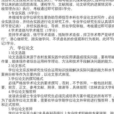
法按研究生院相关管理规定执行。中期考核形式须采取
ppt
汇报和答辩相
学以来的政治思想表现、课程学习、文献阅读、论文研究的进展情况等
核管理办法》执行。考核通过即可获得
1
学分。
3.专业实践（6学分）
本领域专业学位研究生要协助导师指导本科生毕业论文的写作，必
业实践活动，并结合实践进行论文研究工作。专业学位研究生应认真填
环节登记表》，并经实践单位、导师、所在学院审核。考核通过即可获
4.学术道德与学术规范（1学分）
坚持学术诚信，恪守学术道德，抵制学术造假，捍卫学术尊严是研
行”、潜心做研究、踏实做学问、不求虚名的价值观和行为准则。此环节
记1学分。
六、学位论文
1.论文选题
论文选题应来源于农村发展实践中的应用课题或现实问题，要有明
作量，能体现作者综合运用科学理论、方法和技术手段解决问题的能力
2.论文形式
学位论文应反映研究生综合运用知识技能解决实际问题的能力和水
案例分析等作为主要内容，以论文形式体现。
3.
学位论文的撰写格式
必须严格按学术论文的要求撰写，否则，不
予
答辩。一般包括封面
要、前言、正文、参考文献、附录、致谢等，具体按照《吉林农业大学
4.学位论文预答辩
攻读农业硕士专业学位研究生必须完成培养方案中规定的所有环节
为了提高学位论文质量，需要在毕业学期学位论文外审前进行预答辩，
和正式答辩。
5.学位论文答辩
学位论文应至少有
2
名具有副高级以上专业技术职称的专家评阅，评