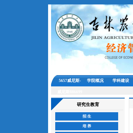
5657威尼斯-
学院概况
学科建设
威尼斯886699
研究生教育
招 生
培 养