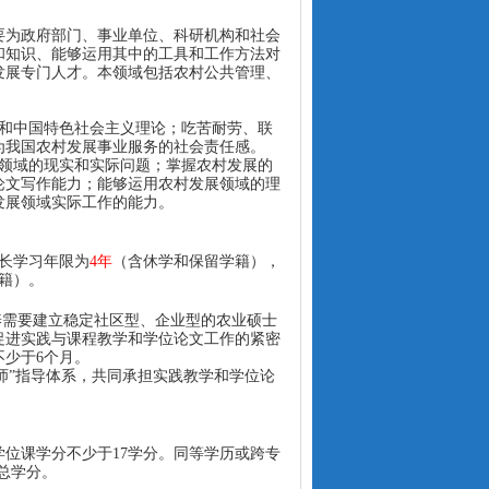
要为政府部门、事业单位、科研机构和社会
和知识、能够运用其中的工具和工作方法对
发展专门人才。本领域包括农村公共管理、
和中国特色社会主义理论；吃苦耐劳、联
为我国农村发展事业服务的社会责任感。
领域的现实和实际问题；掌握农村发展的
论文写作能力；能够运用农村发展领域的理
发展领域实际工作的能力。
长学习年限为
4
年
（含休学和保留学籍），
籍）。
养需要建立稳定社区型、企业型的农业硕士
促进实践与课程教学和学位论文工作的紧密
不少于
6
个月。
师”指导体系，共同承担实践教学和学位论
学位课学分不少于17学分。同等学历或跨专
入总学分。