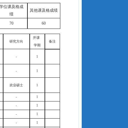
学位课及格成
其他课及格成绩
绩
70
60
开课
研究方向
备注
学期
-
1
-
1
农业硕士
1
-
1
-
1
-
1
-
1