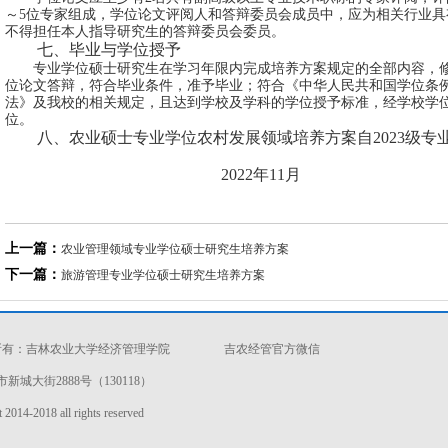
～
5
位专家组成，学位论文评阅人和答辩委员会成员中，应为相关行业具
不得担任本人指导研究生的答辩委员会委员。
七、毕业与学位授予
专业学位硕士研究生在学习年限内完成培养方案规定的全部内容，
位论文答辩，符合毕业条件，准予毕业；符合《中华人民共和国学位条
法》及我校的相关规定，且达到学校及学科的学位授予标准，经学校学
位。
八、
农业硕士专业学位农村发展领域培养方案自
202
3
级专
2022年11月
上一篇：
农业管理领域专业学位硕士研究生培养方案
下一篇：
旅游管理专业学位硕士研究生培养方案
权所有：吉林农业大学经济管理学院
吉农经管官方微信
城大街2888号（130118）
014-2018 all rights reserved