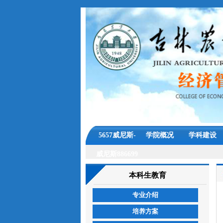
5657威尼斯-
学院概况
学科建设
威尼斯886699
本科生教育
专业介绍
培养方案