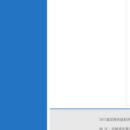
5657威尼斯的版
地 址：吉林省长春市新