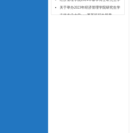
位...
关于举办2023年经济管理学院研究生学
术...
吉林农业大学acca菁英班招生简章
吉林农业大学经济管理学院2024年推免
研...