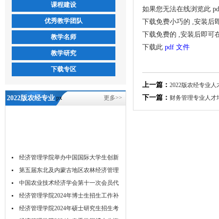
课程建设
如果您无法在线浏览此 pd
优秀教学团队
下载免费小巧的 ,安装后
下载免费的 ,安装后即可
教学名师
下载此
pdf 文件
教学研究
下载专区
上一篇：
2022版农经专业
下一篇：
2022版农经专业
px
更多>>
财务管理专业人才培
人才培养方案
（创新班）-5657
威尼斯
经济管理学院举办中国国际大学生创新
大...
第五届东北及内蒙古地区农林经济管理
学...
中国农业技术经济学会第十一次会员代
表...
经济管理学院2024年博士生招生工作补
充...
经济管理学院2024年硕士研究生招生考